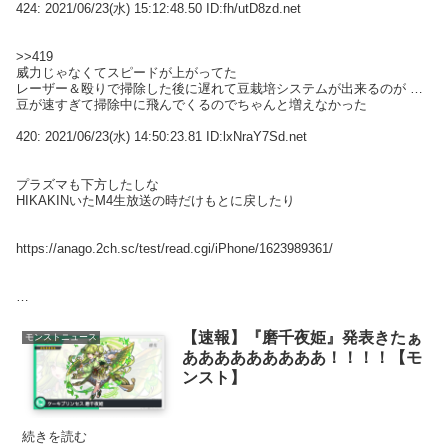
424:
2021/06/23(水) 15:12:48.50 ID:fh/utD8zd.net
>>419
威力じゃなくてスピードが上がってた
レーザー＆殴りで掃除した後に遅れて豆栽培システムが出来るのが
豆が速すぎて掃除中に飛んでくるのでちゃんと増えなかった
420:
2021/06/23(水) 14:50:23.81 ID:lxNraY7Sd.net
プラズマも下方したしな
HIKAKINいたM4生放送の時だけもとに戻したり
https://anago.2ch.sc/test/read.cgi/iPhone/1623989361/
【速報】『磨千夜姫』発表きたぁ
モンストニュース
あああああああああ！！！！【モ
ンスト】
続きを読む