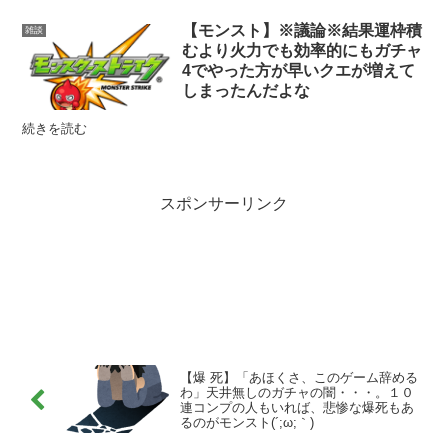
【モンスト】※議論※結果運枠積
雑談
むより火力でも効率的にもガチャ
4でやった方が早いクエが増えて
しまったんだよな
続きを読む
スポンサーリンク
【爆 死】「あほくさ、このゲーム辞める
わ」天井無しのガチャの闇・・・。１０
連コンプの人もいれば、悲惨な爆死もあ
るのがモンスト(´;ω;｀)