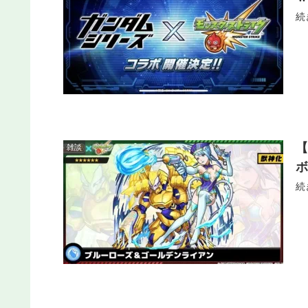
続
雑談
続