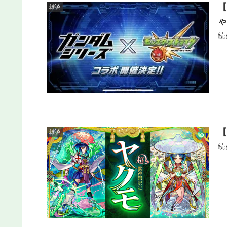
雑談
続
雑談
続