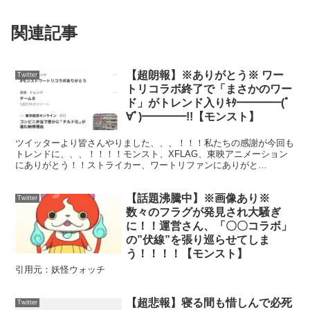
関連記事
【超朗報】※ありがとう※ ワー
Twitter
トリコラボ終了で「まさかのワー
ド」がトレンド入りｷﾀ━━━━(ﾟ
∀ﾟ)━━━━!!【モンスト】
ツイッターより皆さんやりました、、、！！！私たちの感謝が今回も
トレンドに、、、！！！！モンスト、XFLAG、東映アニメーション
にありがとう！！ストライカー、ワートリファンにありがと
う！！！！#モンストワートリコラボありがとう
pic.twitter.com/3psc4XbTd9— ボーダ...
【話題沸騰中】※画像あり※
Twitter
数々のフラグが発見され大騒ぎ
に！！運営さん、「〇〇コラボ」
の”伏線”を張り巡らせてしま
う！！！！【モンスト】
引用元：妖怪ウォッチ
【超悲報】寝る間も惜しんで必死
Twitter