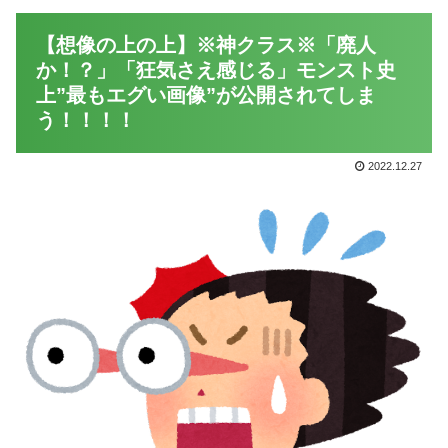
【想像の上の上】※神クラス※「廃人
か！？」「狂気さえ感じる」モンスト史
上”最もエグい画像”が公開されてしま
う！！！！
2022.12.27