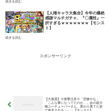
続きを読む
【人権キャラ大集合】今年の爆絶
Twitter
感謝マルチガチャ、『〇属性』一
択すぎるｗｗｗｗｗｗｗ【モンス
ト】
続きを読む
スポンサーリンク
【大激震】※衝撃注意※「悲惨やな」
「こんな事になってたのか…」あの超大
物ユーチューバーさん、変わり果てた姿
で発見される・・・【モンスト】