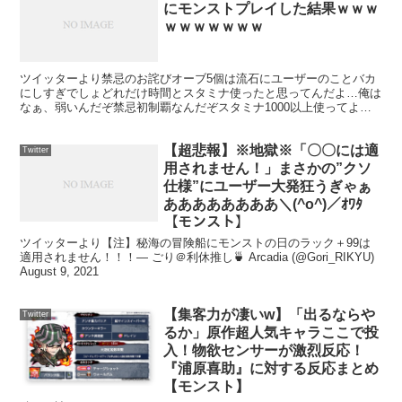
にモンストプレイした結果ｗｗｗ
ｗｗｗｗｗｗｗ
ツイッターより禁忌のお詫びオーブ5個は流石にユーザーのことバカ
にしすぎでしょどれだけ時間とスタミナ使ったと思ってんだよ…俺は
なぁ、弱いんだぞ禁忌初制覇なんだぞスタミナ1000以上使ってよう
やく勝ったんだぞ雑魚なりに「せめて初回くらいは」って寝る間も惜
しんでやっ...
【超悲報】※地獄※「〇〇には適
Twitter
用されません！」まさかの”クソ
仕様”にユーザー大発狂うぎゃぁ
ああああああああ＼(^o^)／ｵﾜﾀ
【モンスト】
ツイッターより【注】秘海の冒険船にモンストの日のラック＋99は
適用されません！！！— ごり＠利休推し🍵 Arcadia (@Gori_RIKYU)
August 9, 2021
【集客力が凄いw】「出るならや
Twitter
るか」原作超人気キャラここで投
入！物欲センサーが激烈反応！
『浦原喜助』に対する反応まとめ
【モンスト】