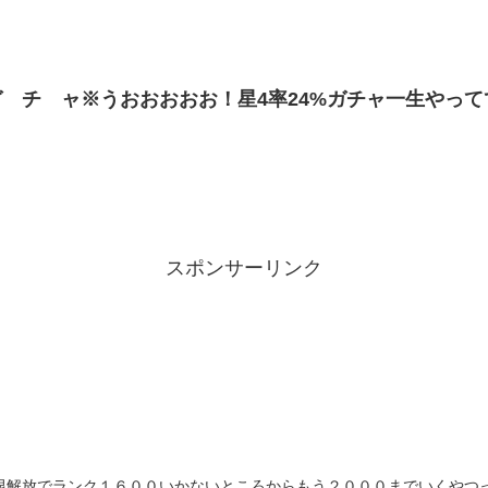
 チ ャ※うおおおおお！星4率24%ガチャ一生やっ
スポンサーリンク
限解放でランク１６００いかないところからもう２０００までいくやつ