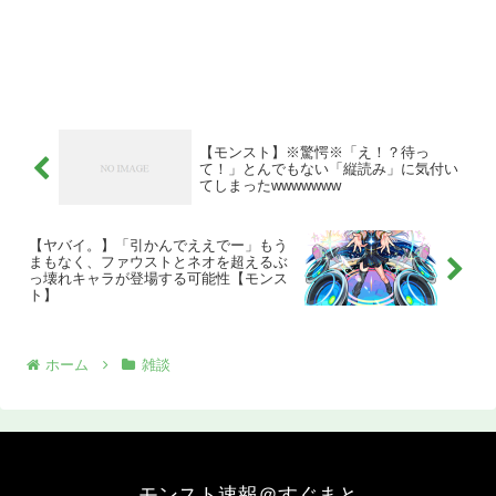
【モンスト】※驚愕※「え！？待っ
て！」とんでもない「縦読み」に気付い
てしまったwwwwwww
【ヤバイ。】「引かんでええでー」もう
まもなく、ファウストとネオを超えるぶ
っ壊れキャラが登場する可能性【モンス
ト】
ホーム
雑談
モンスト速報＠すぐまと