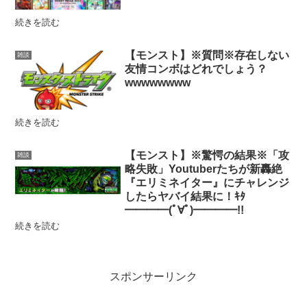
続きを読む
【モンスト】※質問※存在しない
雑談
友情コンボはどれでしょう？
wwwwwwww
続きを読む
【モンスト】※驚愕の結果※「攻
雑談
略失敗」Youtuberたちが新轟絶
『エリミネイター』にチャレンジ
したらヤバイ結果に！ｷﾀ
━━━━(ﾟ∀ﾟ)━━━━!!
続きを読む
スポンサーリンク