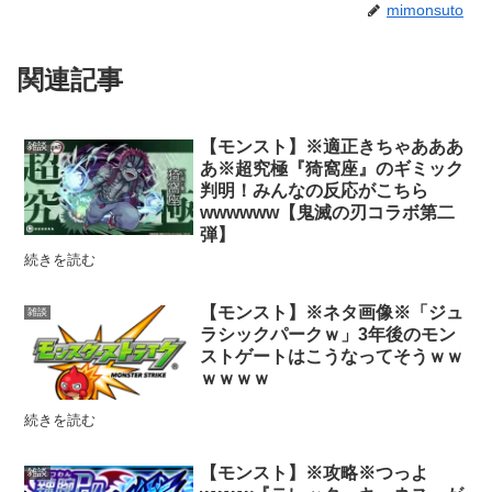
mimonsuto
関連記事
【モンスト】※適正きちゃあああ
雑談
あ※超究極『猗窩座』のギミック
判明！みんなの反応がこちら
wwwwww【鬼滅の刃コラボ第二
弾】
続きを読む
【モンスト】※ネタ画像※「ジュ
雑談
ラシックパークｗ」3年後のモン
ストゲートはこうなってそうｗｗ
ｗｗｗｗ
続きを読む
【モンスト】※攻略※つっよ
雑談