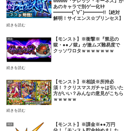
wwww『テレック・キーネス』が
あのキャラで別ゲー化ｷﾀ
━━━━(ﾟ∀ﾟ)━━━━!!【絶対
解明！サイエンス☆プリンセス】
続きを読む
【モンスト】※衝撃※『禁忌の
雑談
獄・●●ノ獄』が激ムズ難易度で
クッソワロタｗｗｗｗｗｗｗ
続きを読む
【モンスト】※相談※所持必
雑談
須！？クリスマスガチャは引いた
方がいい？みんなの意見がこちら
ｗｗｗｗｗ
続きを読む
【モンスト】※課金※●●万円
雑談
分！「モンスト貯金始めました