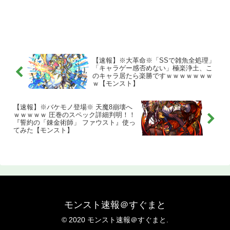
【速報】※大革命※「SSで雑魚全処理」
「キャラゲー感否めない」極楽浄土、こ
のキャラ居たら楽勝ですｗｗｗｗｗｗｗ
ｗ【モンスト】
【速報】※バケモノ登場※ 天魔8崩壊へ
ｗｗｗｗｗ 圧巻のスペック詳細判明！！
『誓約の「錬金術師」 ファウスト』使っ
てみた【モンスト】
モンスト速報＠すぐまと
© 2020 モンスト速報＠すぐまと.