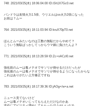
748:
2021/03/25(木) 18:06:04.00 ID:iSh1X7Gc0.net
パンドラは友情火力1.5倍、ウリエルはss火力2倍になった
お前は？ムー
764:
2021/03/25(木) 18:11:03.94 ID:kruX70pT0.net
ほんとムーみたいなのは工数の無駄だからやめて？
こういう無駄ばっかしてっからウマ娘に負けたんよ？
771:
2021/03/25(木) 18:13:28.59 ID:Zc+nACzl0.net
強化前のムーは毒メテオでサソリが倒せるだけだったが
強化後のムーは毒メテオでサソリが倒せるようになったからな
これはありがたい上方修正ですね
783:
2021/03/25(木) 18:17:39.36 ID:jAOg+/w+a.net
ニュース見てないけど
ムーは毒メテオいじってもらえただけなのかあ
流石にアビリティ増やしてもらったほうがいいだろ