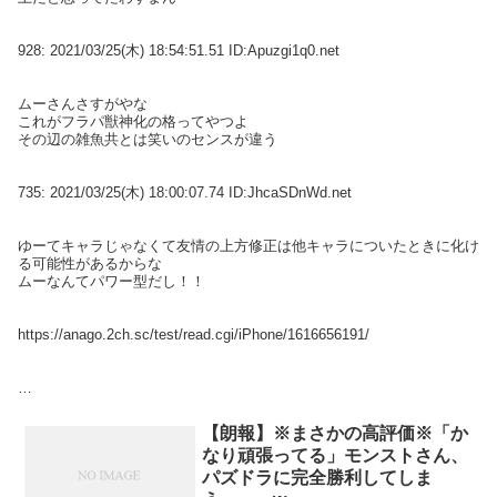
928:
2021/03/25(木) 18:54:51.51 ID:Apuzgi1q0.net
ムーさんさすがやな
これがフラパ獣神化の格ってやつよ
その辺の雑魚共とは笑いのセンスが違う
735:
2021/03/25(木) 18:00:07.74 ID:JhcaSDnWd.net
ゆーてキャラじゃなくて友情の上方修正は他キャラについたときに化け
る可能性があるからな
ムーなんてパワー型だし！！
https://anago.2ch.sc/test/read.cgi/iPhone/1616656191/
【朗報】※まさかの高評価※「か
なり頑張ってる」モンストさん、
パズドラに完全勝利してしま