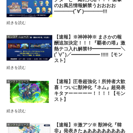
のお風呂情報解禁うおおおお
━━━━(ﾟ∀ﾟ)━━━━!!!
続きを読む
【速報】※神神神※ まさかの報
モンストニュース
酬追加決定！！！『覇者の塔』激
熱テコ入れ解禁ｷﾀ━━━━━━＼
(ﾟ∀ﾟ)／━━━━━━ !!!!!【モン
スト】
続きを読む
【速報】圧巻超強化！所持者大歓
モンストニュース
喜！ついに獣神化『ネム』超発表
キタァーーーーー！！！！【モン
スト】
続きを読む
【速報】※激アツ※ 獣神化『韓
モンストニュース
非』発表きたぁああああああああ