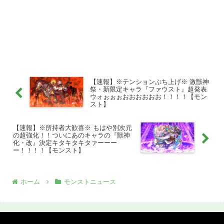
【速報】※テンションぶち上げ※ 激獣神
祭・新限定キャラ『ファウスト』超発表
ウォぉぉぉおおおおおお！！！！【モン
スト】
【速報】※所持者大歓喜※ もはや別次元
の超強化！！ついにあのキャラの『獣神
化・改』決定キタキタキタァーーー
ー！！！！【モンスト】
ホーム
モンストニュース