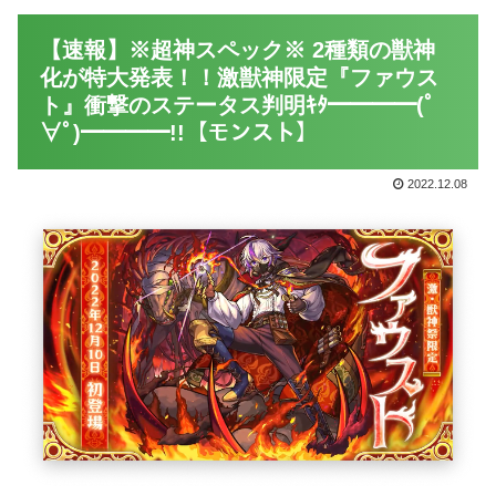
【速報】※超神スペック※ 2種類の獣神
化が特大発表！！激獣神限定『ファウス
ト』衝撃のステータス判明ｷﾀ━━━━(ﾟ
∀ﾟ)━━━━!!【モンスト】
2022.12.08