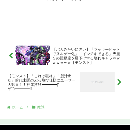
【バカみたいに強い】「ラッキーヒット
でヌルゲー化」「インチキできる」天魔
５の難易度を爆下げする壊れキャラｗｗ
ｗｗｗｗｗ【モンスト】
【モンスト】「これは破格」「脳汁出
た」前代未聞のぶっ飛び仕様にユーザー
大歓喜！！神運営ｷﾀ━━━━(ﾟ
∀ﾟ)━━━━!!
ホーム
雑談