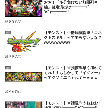
おお！「多分負けない無限列車
編」確定演出ｷﾀ━━━━(ﾟ
∀ﾟ)━━━━!!
続きを読む
【モンスト】※徹底議論※「コネ
雑談
クトスキル」って要らないよな？
wwwwwwwww
続きを読む
【モンスト】※指摘※早く壊れて
雑談
くれ！！もしかして『イグノー』
ってクソクエじゃね？ｗｗｗｗ
続きを読む
【モンスト】※話題※うおおお！
雑談
神アプデｷﾀ━━━(ﾟ∀ﾟ)━━━!!