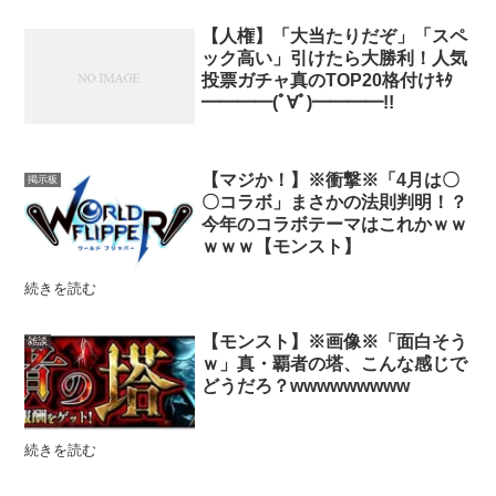
【人権】「大当たりだぞ」「スペ
ック高い」引けたら大勝利！人気
投票ガチャ真のTOP20格付けｷﾀ
━━━━(ﾟ∀ﾟ)━━━━!!
【マジか！】※衝撃※「4月は〇
掲示板
〇コラボ」まさかの法則判明！？
今年のコラボテーマはこれかｗｗ
ｗｗｗ【モンスト】
続きを読む
【モンスト】※画像※「面白そう
雑談
ｗ」真・覇者の塔、こんな感じで
どうだろ？wwwwwwwww
続きを読む