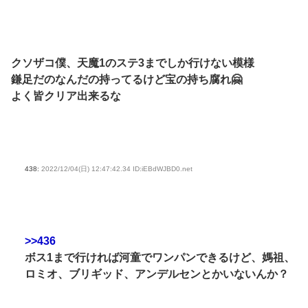
クソザコ僕、天魔1のステ3までしか行けない模様
鎌足だのなんだの持ってるけど宝の持ち腐れ🤗
よく皆クリア出来るな
438:
2022/12/04(日) 12:47:42.34 ID:iEBdWJBD0.net
>>436
ボス1まで行ければ河童でワンパンできるけど、媽祖、
ロミオ、ブリギッド、アンデルセンとかいないんか？