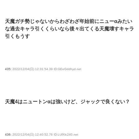
天魔ガチ勢じゃないからわざわざ年始前にニューαみたい
な過去キャラ引くくらいなら後々出てくる天魔壊すキャラ
引くもうす
435:
2022/12/04(日) 12:31:54.39 ID:GEeGddhyd.net
天魔4はニュートンαは強いけど、ジャックで良くない？
436:
2022/12/04(日) 12:40:52.76 ID:LUfXlc240.net