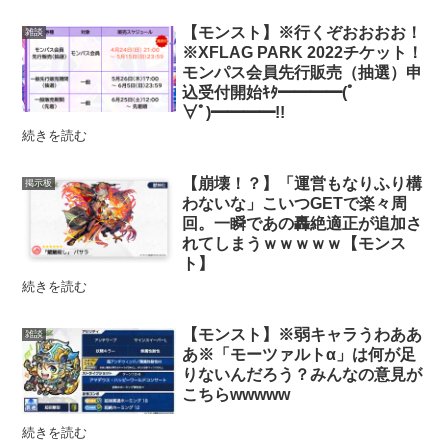
【モンスト】※行くぞおおおお！
雑談
※XFLAG PARK 2022チケット！
モンパス会員先行販売（抽選）申
込受付開始ｷﾀ━━━━(ﾟ
∀ﾟ)━━━━!!
続きを読む
【崩壊！？】「運営もなりふり構
掲示板
わないな」こいつGETで楽々周
回。一瞬であの轟絶適正が追加さ
れてしまうｗｗｗｗｗ【モンス
ト】
続きを読む
【モンスト】※弱キャラうわああ
雑談
あ※「モーツァルトα」は何が足
りないんだろう？みんなの意見が
こちらwwwww
続きを読む