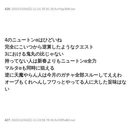
426:
2022/12/04(日) 11:21:35.81 ID:AxYhgrJ6M.net
4のニュートンαはひどいね
完全にこいつから逆算したようなクエスト
3における鬼丸の比じゃない
持ってない人は新春よりもニュートンα全力
マルタαも同時に狙える
逆に天魔やらん人は今月のガチャ全部スルーしてええわ
オーブもくれへんしフワっとやってる人に大した旨味はな
い
427:
2022/12/04(日) 11:23:59.78 ID:An53f5aB0.net