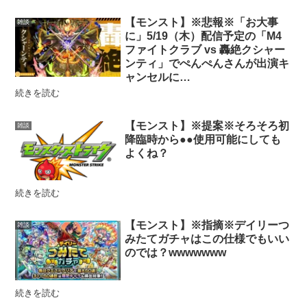
【モンスト】※悲報※「お大事
雑談
に」5/19（木）配信予定の「M4
ファイトクラブ vs 轟絶クシャー
ンティ」でぺんぺんさんが出演キ
ャンセルに…
続きを読む
【モンスト】※提案※そろそろ初
雑談
降臨時から●●使用可能にしても
よくね？
続きを読む
【モンスト】※指摘※デイリーつ
雑談
みたてガチャはこの仕様でもいい
のでは？wwwwwww
続きを読む