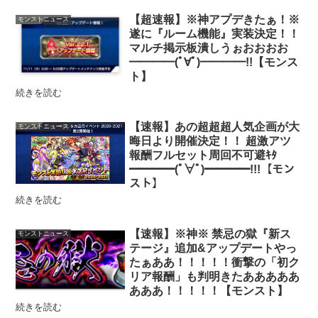
【超速報】※神アプデきたぁ！※
モンストニュース
遂に『ルーム機能』実装決定！！
マルチ掲示板潰しうぉおおおお
━━━━(ﾟ∀ﾟ)━━━━!!【モンス
ト】
続きを読む
【速報】あの超超超人気企画が大
モンストニュース
晦日より開催決定！！ 超激アツ
報酬フルセット周回不可避ｷﾀ
━━━━(ﾟ∀ﾟ)━━━━!!!【モン
スト】
続きを読む
【速報】※神※ 禁忌の獄『新ス
モンストニュース
テージ』追加&アップデートやっ
たぁああ！！！！！衝撃の「初ク
リア報酬」も判明きたあああああ
あああ！！！！！【モンスト】
続きを読む