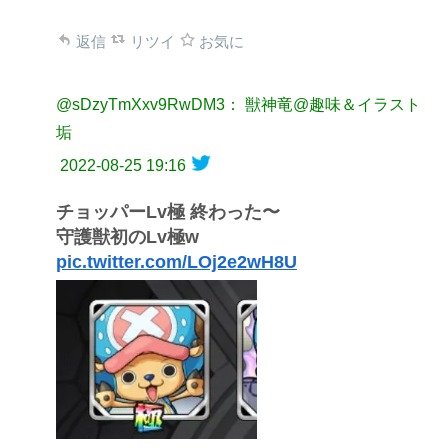
返信
リツイ
お気に
@sDzyTmXxv9RwDM3： 獣神竜@趣味＆イラスト
垢
2022-08-25 19:16
チョッパーLv極 終わった〜
守護獣初のLv極w
pic.twitter.com/LOj2e2wH8U