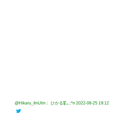
@Hikaru_IlnUlm： ひかる🎖.｡.:*n
2022-08-25 19:12