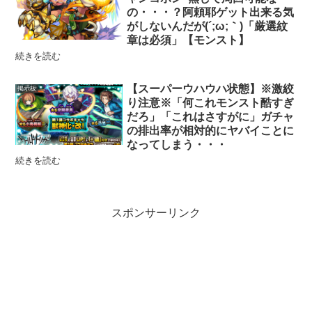
の・・・？阿頼耶ゲット出来る気
がしないんだが(´;ω;｀)「厳選紋
章は必須」【モンスト】
続きを読む
【スーパーウハウハ状態】※激絞
掲示板
り注意※「何これモンスト酷すぎ
だろ」「これはさすがに」ガチャ
の排出率が相対的にヤバイことに
なってしまう・・・
続きを読む
スポンサーリンク