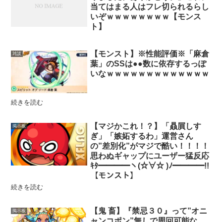
当てはまる人はフレ切られるらし
いぞｗｗｗｗｗｗｗｗ【モンス
ト】
【モンスト】※性能評価※「麻倉
雑談
葉」のSSは●●数に依存するっぽ
いなｗｗｗｗｗｗｗｗｗｗｗｗｗ
続きを読む
【マジかこれ！？】「贔屓しす
掲示板
ぎ」「嫉妬するわ」運営さん
の”差別化”がマジで酷い！！！！
思わぬギャップにユーザー猛反応
ｷﾀ━━━━ヽ(☆∀☆ )ﾉ━━━━!!
【モンスト】
続きを読む
【鬼 畜】『禁忌３０』って”オニ
掲示板
ャンコポン”無しで周回可能な