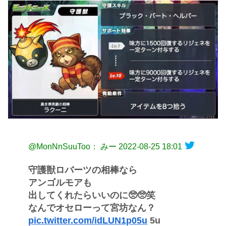
@MonNnSuuToo： みー
2022-08-25 18:01
守護獣ロバーツの相棒なら
アンゴルモアも
出してくれたらいいのに🥺🥺笑
なんでオセローって宮坊なん？
pic.twitter.com/idLUN1p05u
5u