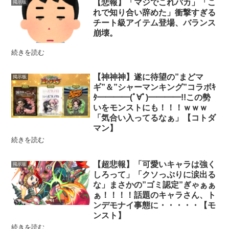
【悲報】「マジでこれバカ」「こ
掲示板
れで知り合い辞めた」衝撃すぎる
チート級アイテム登場、バランス
崩壊。
続きを読む
【神神神】遂に待望の”まどマ
掲示板
ギ”＆”シャーマンキング”コラボｷ
ﾀ━━━━(ﾟ∀ﾟ)━━━━!!この勢
いをモンストにも！！！ｗｗｗ
「気合い入ってるなぁ」【コトダ
マン】
続きを読む
【超悲報】「可愛いキャラは強く
掲示板
しろって」「クソっぷりに涙出る
な」まさかの”ゴミ認定”ぎゃぁぁ
ぁ！！！！話題のキャラさん、ト
ンデモナイ事態に・・・・・【モ
ンスト】
続きを読む