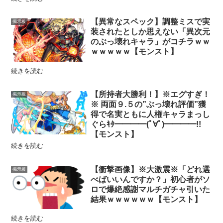
【異常なスペック】調整ミスで実
掲示板
装されたとしか思えない「異次元
のぶっ壊れキャラ」がコチラｗｗ
ｗｗｗｗｗ【モンスト】
続きを読む
【所持者大勝利！】※エグすぎ！
掲示板
※ 両面９.５の”ぶっ壊れ評価”獲
得で名実ともに人権キャラまっし
ぐらｷﾀ━━━━(ﾟ∀ﾟ)━━━━!!
【モンスト】
続きを読む
【衝撃画像】※大激震※「どれ選
掲示板
べばいいんですか？」初心者がソ
ロで爆絶感謝マルチガチャ引いた
結果ｗｗｗｗｗｗ【モンスト】
続きを読む