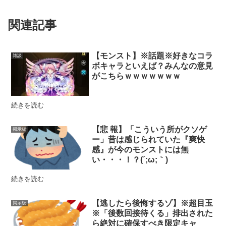
関連記事
【モンスト】※話題※好きなコラ
雑談
ボキャラといえば？みんなの意見
がこちらｗｗｗｗｗｗｗ
続きを読む
【悲 報】「こういう所がクソゲ
掲示板
ー」昔は感じられていた『爽快
感』が今のモンストには無
い・・・！？(´;ω;｀)
続きを読む
【逃したら後悔するゾ】※超目玉
掲示板
※「後数回接待くる」排出された
ら絶対に確保すべき限定キャ