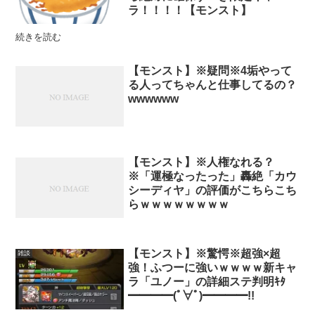
ラ！！！！【モンスト】
続きを読む
【モンスト】※疑問※4垢やって
る人ってちゃんと仕事してるの？
wwwwww
【モンスト】※人権なれる？
※「運極なったった」轟絶「カウ
シーディヤ」の評価がこちらこち
らｗｗｗｗｗｗｗｗ
【モンスト】※驚愕※超強×超
雑談
強！ふつーに強いｗｗｗｗ新キャ
ラ「ユノー」の詳細ステ判明ｷﾀ
━━━━(ﾟ∀ﾟ)━━━━!!