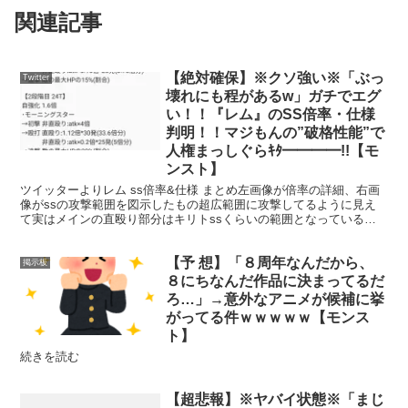
関連記事
【絶対確保】※クソ強い※「ぶっ
Twitter
壊れにも程があるw」ガチでエグ
い！！『レム』のSS倍率・仕様
判明！！マジもんの”破格性能”で
人権まっしぐらｷﾀ━━━━!!【モ
ンスト】
ツイッターよりレム ss倍率&仕様 まとめ左画像が倍率の詳細、右画
像がssの攻撃範囲を図示したもの超広範囲に攻撃してるように見え
て実はメインの直殴り部分はキリトssくらいの範囲となっている停
止後ボスの中心に向かって攻撃する性質も同じなのでほぼキリトss
だと捉えても差...
【予 想】「８周年なんだから、
掲示板
８にちなんだ作品に決まってるだ
ろ…」→意外なアニメが候補に挙
がってる件ｗｗｗｗｗ【モンス
ト】
続きを読む
【超悲報】※ヤバイ状態※「まじ