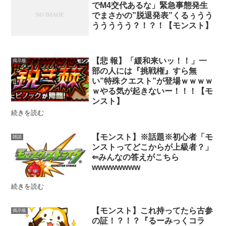
でM4交代あるな」緊急事態発生
でまさかの”脱退発表”くるぅうう
ううううう？！？！【モンスト】
【悲 報】「緩和来いッ！！」一
掲示板
部の人には『挑戦権』すら無
い”特殊クエスト”が登場ｗｗｗｗ
ｗやる気が起きないー！！！【モ
ンスト】
続きを読む
【モンスト】※話題※初心者「モ
雑談
ンストってどこからが上級者？」
⇐みんなの答えがこちら
wwwwwwww
続きを読む
【モンスト】これ持ってたら古参
掲示板
の証！？！？『るーみっくコラ