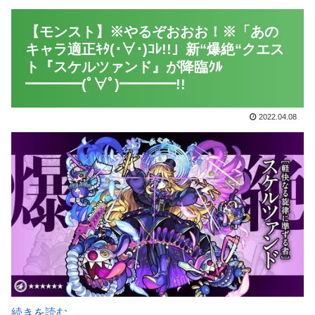
【モンスト】※やるぞおおお！※「あの
キャラ適正ｷﾀ(･∀･)ｺﾚ!!」新“爆絶“クエス
ト『スケルツァンド』が降臨ｸﾙ
━━━━(ﾟ∀ﾟ)━━━━!!
2022.04.08
続きを読む