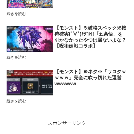
続きを読む
【モンスト】※破格スペック※接
雑談
待確実(ﾟ∀ﾟ)ｷﾀｺﾚ!!「五条悟」を
引かなかったやつは居ないよな？
【呪術廻戦コラボ】
続きを読む
【モンスト】※ネタ※「ワロタｗ
雑談
ｗｗｗ」完全に吹っ切れた運営
wwwwww
続きを読む
スポンサーリンク