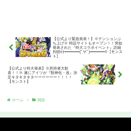
【公式より緊急発表！】※テンションぶ
ち上げ※ 特設サイトもオープン！！突如
発表された『特大コラボイベント』詳細
判明ｷﾀ━━━━(ﾟ∀ﾟ)━━━━!!【モンス
ト】
【公式より特大発表】※所持者大歓
喜！！※ 遂にアイツが『獣神化・改』決
定キタキタキターーーーーー！！！！
【モンスト】
ホーム
雑談