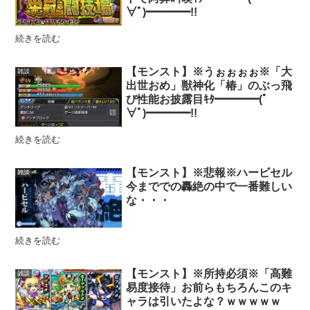
∀ﾟ)━━━━!!
続きを読む
【モンスト】※うぉぉぉぉ※「大
雑談
出世おめ」獣神化「椿」のぶっ飛
び性能お披露目ｷﾀ━━━━(ﾟ
∀ﾟ)━━━━!!
続きを読む
【モンスト】※悲報※ハービセル
雑談
今まででの轟絶の中で一番難しい
な・・・
続きを読む
【モンスト】※所持必須※「高難
雑談
易度接待」お前らもちろんこのキ
ャラは引いたよな？ｗｗｗｗｗ