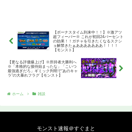
【ボーナスタイム到来中！！】※激アツ
超フィーバー※ これが初回24パーセント
の効果！！ガチャを引きたくなるスクシ
ョ解禁きたぁあああああああ！！！！
【モンスト】
【更なる評価爆上げ】※所持者大勝利へ
※「本格的な接待始まったな」「こいつ
最強過ぎだろ」ギミック判明で”あのキャ
ラ”の大暴れフラグ【モンスト】
ホーム
雑談
モンスト速報＠すぐまと