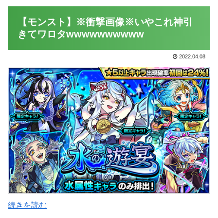
【モンスト】※衝撃画像※いやこれ神引
きてワロタwwwwwwwwww
2022.04.08
続きを読む