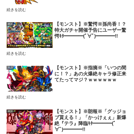
続きを読む
【モンスト】※驚愕※孫尚香！？
雑談
特大ガチャ開催予告にユーザー驚
愕ｷﾀ━━━━(ﾟ∀ﾟ)━━━━!!
続きを読む
【モンスト】※指摘※「いつの間
雑談
に！？」あの火爆絶キャラ修正来
てたってマジ？ｗｗｗｗｗｗ
続きを読む
【モンスト】※朗報※「グッジョ
雑談
ブ貰える！」「かっけぇぇ」新爆
絶『テラ』降臨ｷﾀ━━━━(ﾟ
∀ﾟ)━━━━!!