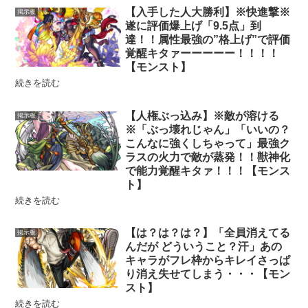
【入手した人大勝利】※快進撃※
掲示板
遂に評価爆上げ「9.5点」到
達！！属性最強の”格上げ”で評価
覚醒キタァーーーーー！！！！
【モンスト】
続きを読む
【人権ぶっ込み】※敵が溶ける
掲示板
※「ぶっ壊れじゃん」「いいの？
こんなに強くしちゃって」最強ク
ラスの火力で敵が蒸発！！獣神化
で能力覚醒キタァ！！！【モンス
ト】
続きを読む
【は？は？は？】「全員消えてる
掲示板
んだが どういうこと？汗」あの
キャラがフレ枠からキレイさっぱ
り消え失せてしまう・・・【モン
スト】
続きを読む