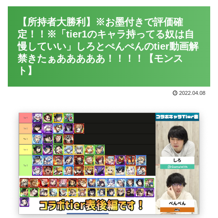
【所持者大勝利】※お墨付きで評価確
定！！※「tier1のキャラ持ってる奴は自
慢していい」しろとぺんぺんのtier動画解
禁きたぁあああああ！！！！【モンス
ト】
2022.04.08