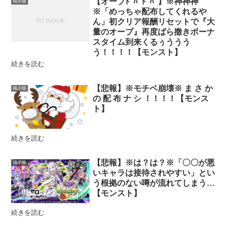
【オーブﾄﾞﾊﾞﾄﾞﾊﾞ】※神神神
掲示板
※「めっちゃ配布してくれるや
ん」初クリア報酬リセットで『大
量のオーブ』再度ばら撒きボーナ
スタイム到来くるぅううう
う！！！！【モンスト】
続きを読む
【悲報】※モチベ崩壊※ ま さ か
掲示板
の 配 布 ナ シ ！！！！【モンス
ト】
続きを読む
【悲報】※は？は？※「〇〇が悪
掲示板
いキャラは接待されやすい」とい
う根拠のない噂が流れてしまう…
【モンスト】
続きを読む