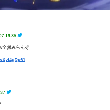
07 16:35
w全然みらんぞ
m/vXyt4gDp61
:37
？