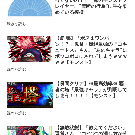
ってないの？」一部のモンストプ
レイヤー、”禁断の行為”に手を染
めている模様
続きを読む
【崩 壊】「ボス１ワンパ
掲示板
ン！？」鬼畜・爆絶筆頭の『コキ
ュートス』さん、”あのキャラ”に
ボッコボコにされてしまうｗｗｗ
ｗｗ【モンスト】
続きを読む
【瞬間クリア】※最高効率※ 覇
掲示板
者の塔「最強キャラ」が判明して
しまう！！！！【モンスト】
続きを読む
【無敵状態】「教えてください」
掲示板
運営さん、”コイツ”の潰し方が分