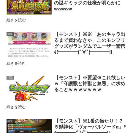
の謎ギミックの仕様が明らかに
wwwww
続きを読む
【モンスト】※※「あのキャラ出
雑談
るまで買わなきゃ」このモンフリ
グッズがランダムでユーザー驚愕
ｷﾀ━━━━(ﾟ∀ﾟ)━━━━!!
続きを読む
【モンスト】※要望※これ欲しい
雑談
ｗ「守護獣と神獣と禁忌」に求め
ることｗｗｗｗｗｗｗ
続きを読む
【モンスト】※1番の当たり！？
雑談
※獣神化「ヴォーパルソードα」ｷ
ﾀ━━━━(ﾟ∀ﾟ)━━━━!!