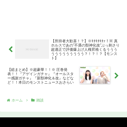
【所持者大歓喜！？】※ｷﾀｷﾀｷﾀｧ！※ 真
ホルスであの”不遇の獣神化改”ぶっ刺さり
超適正で評価爆上げ人権昇格くるううう
ううううううううう？！？！？【モンス
ト】
【総まとめ】※超豪華！！※ 圧巻発
表！！『アゲインガチャ』『オールスタ
ー感謝ガチャ』『新獣神化＆改』などな
ど！！本日のモンストニュースおさらい
ホーム
雑談