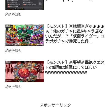
続きを読む
【モンスト】※絶望※ぎゃぁぁぁ
雑談
ぁ！俺のガチャに星6キャラ居な
いんだが！？「仮面ライダー」コ
ラボガチャで爆死した件…
続きを読む
【モンスト】※要望※轟絶クエス
雑談
トの緩和は慎重にしてほしい
wwwwwwwwwwwwww
続きを読む
スポンサーリンク