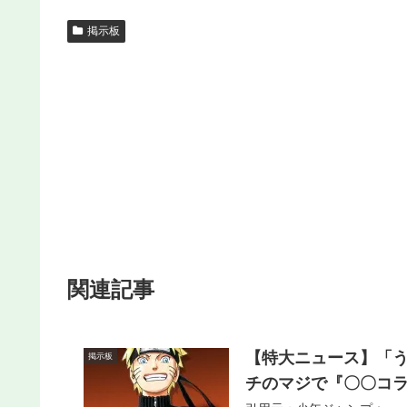
掲示板
関連記事
【特大ニュース】「う
掲示板
チのマジで『〇〇コ