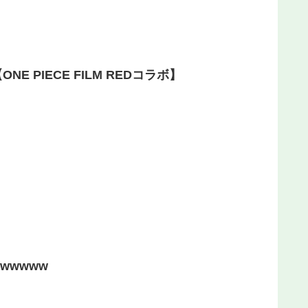
IECE FILM REDコラボ】
wwwww