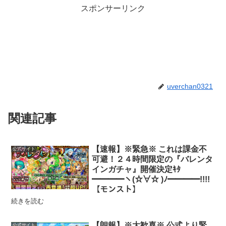
スポンサーリンク
uverchan0321
関連記事
【速報】※緊急※ これは課金不
公式サイト
可避！２４時間限定の『バレンタ
インガチャ』開催決定ｷﾀ
━━━━ヽ(☆∀☆ )ﾉ━━━━!!!!
【モンスト】
続きを読む
【朗報】※大歓喜※ 公式より緊
公式サイト