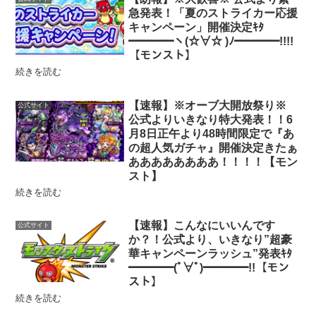
急発表！「夏のストライカー応援
キャンペーン」開催決定ｷﾀ
━━━━ヽ(☆∀☆ )ﾉ━━━━!!!!
【モンスト】
続きを読む
【速報】※オーブ大開放祭り※
公式サイト
公式よりいきなり特大発表！！6
月8日正午より48時間限定で『あ
の超人気ガチャ』開催決定きたぁ
ああああああああ！！！！【モン
スト】
続きを読む
【速報】こんなにいいんです
公式サイト
か？！公式より、いきなり”超豪
華キャンペーンラッシュ”発表ｷﾀ
━━━━(ﾟ∀ﾟ)━━━━!!【モン
スト】
続きを読む