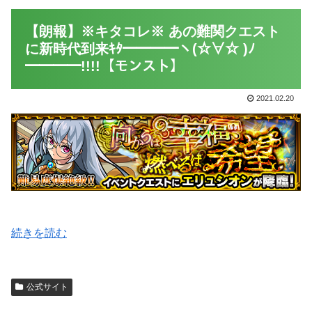
【朗報】※キタコレ※ あの難関クエスト
に新時代到来ｷﾀ━━━━ヽ(☆∀☆ )ﾉ
━━━━!!!!【モンスト】
2021.02.20
続きを読む
公式サイト